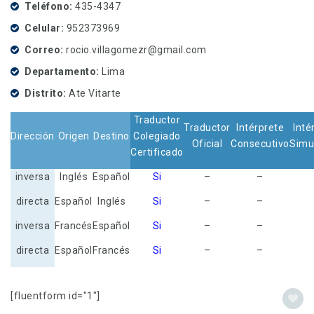
Teléfono
435-4347
Celular
952373969
Correo
rocio.villagomezr@gmail.com
Departamento
Lima
Distrito
Ate Vitarte
Traductor
Traductor
Intérprete
Inté
Dirección
Origen
Destino
Colegiado
Oficial
Consecutivo
Simu
Certificado
inversa
Inglés
Español
Si
–
–
directa
Español
Inglés
Si
–
–
inversa
Francés
Español
Si
–
–
directa
Español
Francés
Si
–
–
[fluentform id="1"]