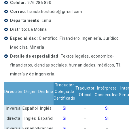
Celular
976 286 890
Correo
translatiostudio@gmail.com
Departamento
Lima
Distrito
La Molina
Especialidad
Científico, Financiero, Ingeniería, Jurídico,
Medicina, Minería
Detalle de especialidad
Textos legales, económico-
financieros, ciencias sociales, humanidades, médicos, TI,
minería y de ingeniería.
Traductor
Traductor
Intérprete
Inté
Dirección
Origen
Destino
Colegiado
Oficial
Consecutivo
Simu
Certificado
inversa
Español
Inglés
Si
–
Si
directa
Inglés
Español
Si
–
Si
inversa
Español
Francés
Si
–
–