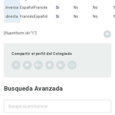
inversa
Español
Francés
Si
No
No
directa
Francés
Español
Si
No
No
[fluentform id="1"]
Compartir el perfil del Colegiado
Busqueda Avanzada
Busque
su
profesional