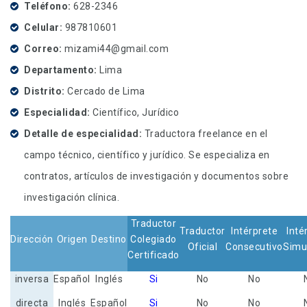
Teléfono
628-2346
Celular
987810601
Correo
mizami44@gmail.com
Departamento
Lima
Distrito
Cercado de Lima
Especialidad
Científico, Jurídico
Detalle de especialidad
Traductora freelance en el
campo técnico, científico y jurídico. Se especializa en
contratos, artículos de investigación y documentos sobre
investigación clínica.
Traductor
Traductor
Intérprete
Inté
Dirección
Origen
Destino
Colegiado
Oficial
Consecutivo
Simu
Certificado
inversa
Español
Inglés
Si
No
No
directa
Inglés
Español
Si
No
No