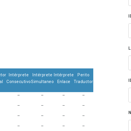
s
p
I
tor
Intérprete
Intérprete
Intérprete
Perito
I
al
Consecutivo
Simultaneo
Enlace
Traductor
–
–
–
–
–
–
–
–
N
–
–
–
–
–
–
–
–