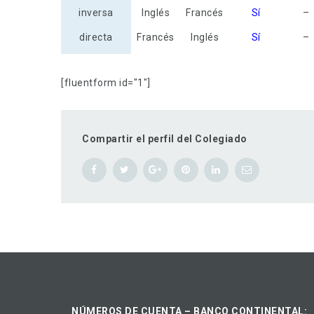
inversa
Inglés
Francés
Sí
–
directa
Francés
Inglés
Sí
–
[fluentform id="1"]
Compartir el perfil del Colegiado
NÚMEROS DE CUENTA – BANCO CONTINENTAL: