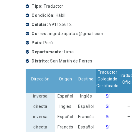
Tipo
Traductor
Condición
Hábil
Celular
991125612
Correo
ingrid.zapata.s@gmail.com
País
Perú
Departamento
Lima
Distrito
San Martín de Porres
Traductor
Traduc
Dirección
Origen
Destino
Colegiado
Ofici
Certificado
inversa
Español
Inglés
Sí
–
directa
Inglés
Español
Sí
–
inversa
Español
Francés
Sí
–
directa
Francés
Español
Sí
–