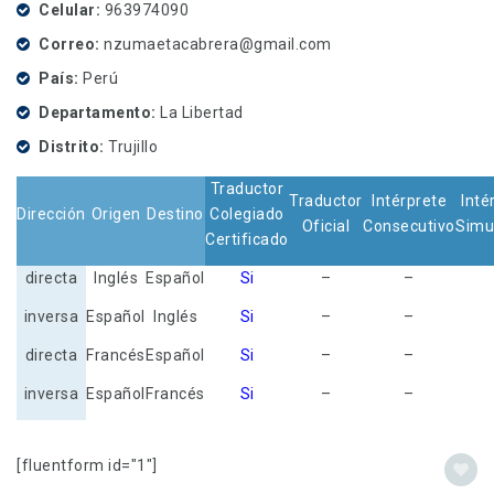
Celular
963974090
Correo
nzumaetacabrera@gmail.com
País
Perú
Departamento
La Libertad
Distrito
Trujillo
Traductor
Traductor
Intérprete
Inté
Dirección
Origen
Destino
Colegiado
Oficial
Consecutivo
Simu
Certificado
directa
Inglés
Español
Si
–
–
inversa
Español
Inglés
Si
–
–
directa
Francés
Español
Si
–
–
inversa
Español
Francés
Si
–
–
[fluentform id="1"]