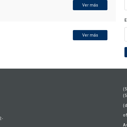
Ver más
E
Ver más
(
(
(d
o
2-
Av