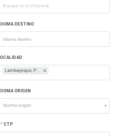
usque
u
rofesional
DIOMA DESTINO
LOCALIDAD
Lambayeque, Perú
DIOMA ORIGEN
Idioma origen
° CTP