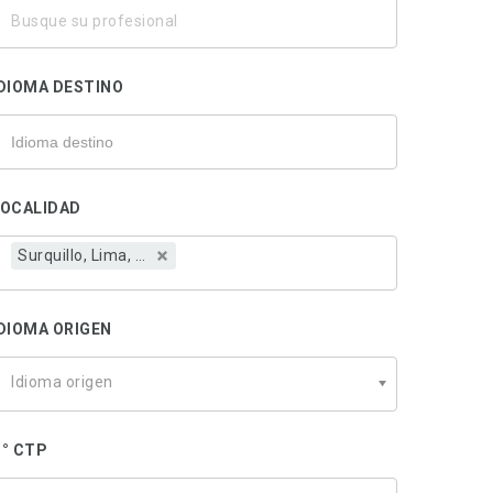
usque
u
rofesional
DIOMA DESTINO
LOCALIDAD
Surquillo, Lima, Perú
DIOMA ORIGEN
Idioma origen
° CTP