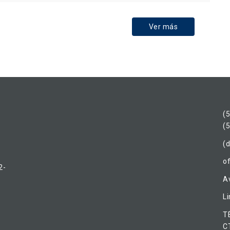
Ver más
(
(
(d
o
2-
Av
L
T
C