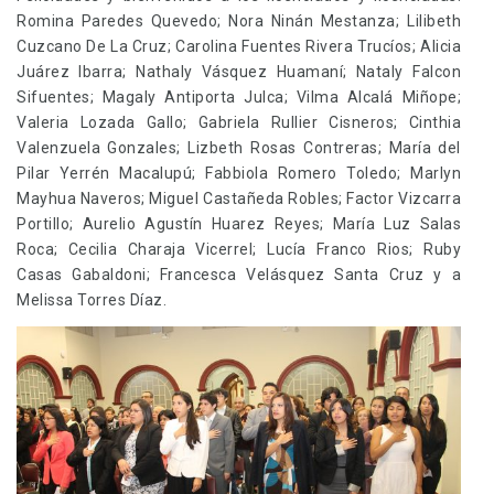
Romina Paredes Quevedo; Nora Ninán Mestanza; Lilibeth
Cuzcano De La Cruz; Carolina Fuentes Rivera Trucíos; Alicia
Juárez Ibarra; Nathaly Vásquez Huamaní; Nataly Falcon
Sifuentes; Magaly Antiporta Julca; Vilma Alcalá Miñope;
Valeria Lozada Gallo; Gabriela Rullier Cisneros; Cinthia
Valenzuela Gonzales; Lizbeth Rosas Contreras; María del
Pilar Yerrén Macalupú; Fabbiola Romero Toledo; Marlyn
Mayhua Naveros; Miguel Castañeda Robles; Factor Vizcarra
Portillo; Aurelio Agustín Huarez Reyes; María Luz Salas
Roca; Cecilia Charaja Vicerrel; Lucía Franco Rios; Ruby
Casas Gabaldoni; Francesca Velásquez Santa Cruz y a
Melissa Torres Díaz.