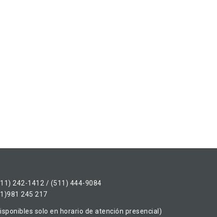
511) 242-1412 / (511) 444-9084
51)981 245 217
isponibles solo en horario de atención presencial)