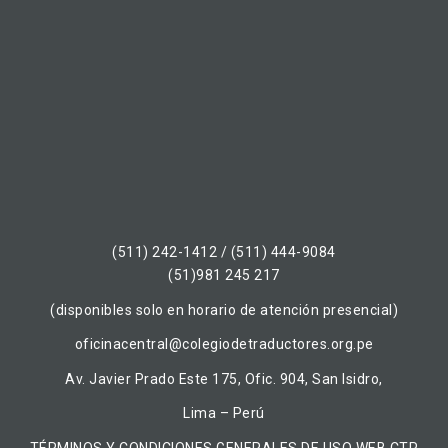
(511) 242-1412 / (511) 444-9084
(51)981 245 217
(disponibles solo en horario de atención presencial)
oficinacentral@colegiodetraductores.org.pe
Av. Javier Prado Este 175, Ofic. 904, San Isidro,
Lima – Perú
TÉRMINOS Y CONDICIONES GENERALES DE USO WEB CTP