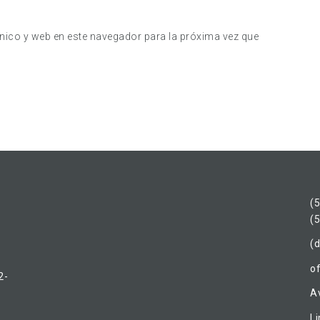
nico y web en este navegador para la próxima vez que
(
(
(d
o
2-
Av
L