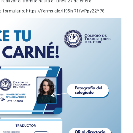
realizar el trámite hasta el lunes 27 de enero.
nte formulario: https://forms.gle/H95isR1fwPpy22Y78