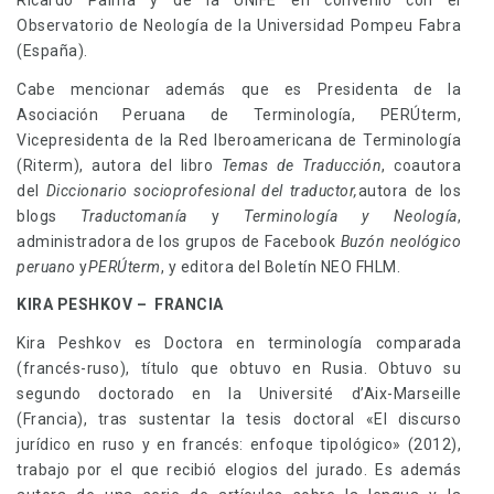
Ricardo Palma y de la UNIFÉ en convenio con el
Observatorio de Neología de la Universidad Pompeu Fabra
(España).
Cabe mencionar además que es Presidenta de la
Asociación Peruana de Terminología, PERÚterm,
Vicepresidenta de la Red Iberoamericana de Terminología
(Riterm), autora del libro
Temas de Traducción
, coautora
del
Diccionario socioprofesional del traductor,
autora de los
blogs
Traductomanía
y
Terminología y Neología
,
administradora de los grupos de Facebook
Buzón neológico
peruano
y
PERÚterm
, y editora del Boletín NEO FHLM.
KIRA PESHKOV – FRANCIA
Kira Peshkov es Doctora en terminología comparada
(francés-ruso), título que obtuvo en Rusia. Obtuvo su
segundo doctorado en la Université d’Aix-Marseille
(Francia), tras sustentar la tesis doctoral «El discurso
jurídico en ruso y en francés: enfoque tipológico» (2012),
trabajo por el que recibió elogios del jurado. Es además