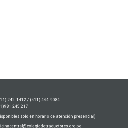
511) 242-1412 / (511) 444-9084
51)981 245 217
isponibles solo en horario de atención presencial)
ficinacentral@colegiodetraductores.org.pe