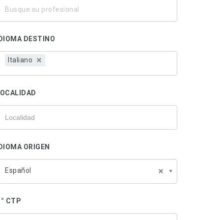
usque
u
rofesional
DIOMA DESTINO
Italiano
LOCALIDAD
DIOMA ORIGEN
Español
° CTP