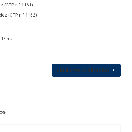
ez (CTP n.° 1161)
dez (CTP n.° 1162)
l Perú
Siguiente publicación
os