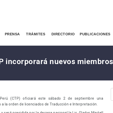
PRENSA
TRÁMITES
DIRECTORIO
PUBLICACIONES
CTP incorporará nuevos miembro
 Perú (CTP) oficiará este sábado 2 de septiembre una
a la orden de licenciados de Traducción e Interpretación.
 y será presidida por la decana nacional la Lic. Gladys Martell