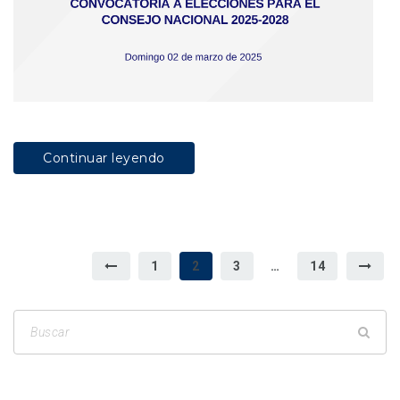
Continuar leyendo
1
2
3
…
14