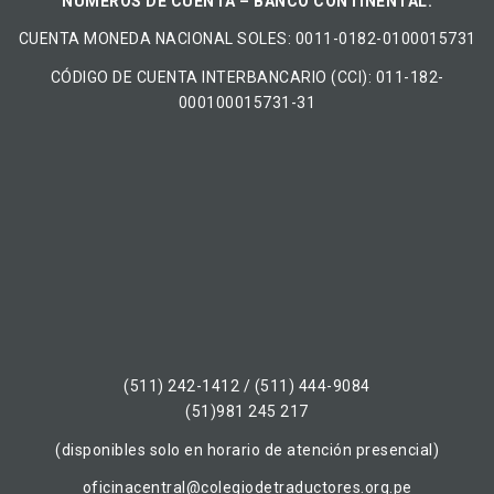
NÚMEROS DE CUENTA – BANCO CONTINENTAL:
CUENTA MONEDA NACIONAL​ ​SOLES​: 0011-0182-0100015731
CÓDIGO DE CUENTA INTERBANCARIO (CCI): 011-182-
000100015731-31
(511) 242-1412 / (511) 444-9084
(51)981 245 217
(disponibles solo en horario de atención presencial)
oficinacentral@colegiodetraductores.org.pe